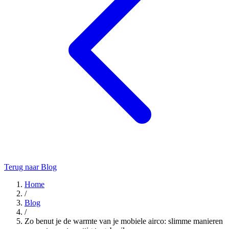
Terug naar Blog
Home
/
Blog
/
Zo benut je de warmte van je mobiele airco: slimme manieren