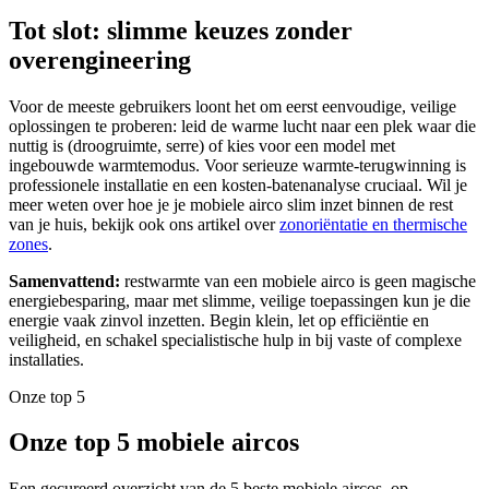
Tot slot: slimme keuzes zonder
overengineering
Voor de meeste gebruikers loont het om eerst eenvoudige, veilige
oplossingen te proberen: leid de warme lucht naar een plek waar die
nuttig is (droogruimte, serre) of kies voor een model met
ingebouwde warmtemodus. Voor serieuze warmte-terugwinning is
professionele installatie en een kosten‑batenanalyse cruciaal. Wil je
meer weten over hoe je je mobiele airco slim inzet binnen de rest
van je huis, bekijk ook ons artikel over
zonoriëntatie en thermische
zones
.
Samenvattend:
restwarmte van een mobiele airco is geen magische
energiebesparing, maar met slimme, veilige toepassingen kun je die
energie vaak zinvol inzetten. Begin klein, let op efficiëntie en
veiligheid, en schakel specialistische hulp in bij vaste of complexe
installaties.
Onze top 5
Onze top 5 mobiele aircos
Een gecureerd overzicht van de 5 beste mobiele aircos, op