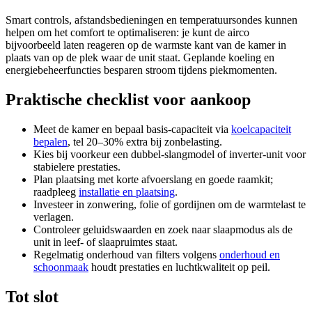
Smart controls, afstandsbedieningen en temperatuursondes kunnen
helpen om het comfort te optimaliseren: je kunt de airco
bijvoorbeeld laten reageren op de warmste kant van de kamer in
plaats van op de plek waar de unit staat. Geplande koeling en
energiebeheerfuncties besparen stroom tijdens piekmomenten.
Praktische checklist voor aankoop
Meet de kamer en bepaal basis-capaciteit via
koelcapaciteit
bepalen
, tel 20–30% extra bij zonbelasting.
Kies bij voorkeur een dubbel-slangmodel of inverter-unit voor
stabielere prestaties.
Plan plaatsing met korte afvoerslang en goede raamkit;
raadpleeg
installatie en plaatsing
.
Investeer in zonwering, folie of gordijnen om de warmtelast te
verlagen.
Controleer geluidswaarden en zoek naar slaapmodus als de
unit in leef- of slaapruimtes staat.
Regelmatig onderhoud van filters volgens
onderhoud en
schoonmaak
houdt prestaties en luchtkwaliteit op peil.
Tot slot