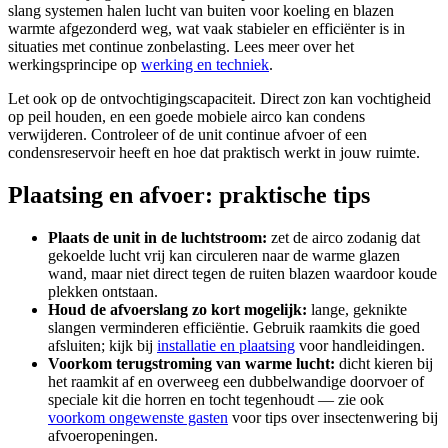
slang systemen halen lucht van buiten voor koeling en blazen
warmte afgezonderd weg, wat vaak stabieler en efficiënter is in
situaties met continue zonbelasting. Lees meer over het
werkingsprincipe op
werking en techniek
.
Let ook op de ontvochtigingscapaciteit. Direct zon kan vochtigheid
op peil houden, en een goede mobiele airco kan condens
verwijderen. Controleer of de unit continue afvoer of een
condensreservoir heeft en hoe dat praktisch werkt in jouw ruimte.
Plaatsing en afvoer: praktische tips
Plaats de unit in de luchtstroom:
zet de airco zodanig dat
gekoelde lucht vrij kan circuleren naar de warme glazen
wand, maar niet direct tegen de ruiten blazen waardoor koude
plekken ontstaan.
Houd de afvoerslang zo kort mogelijk:
lange, geknikte
slangen verminderen efficiëntie. Gebruik raamkits die goed
afsluiten; kijk bij
installatie en plaatsing
voor handleidingen.
Voorkom terugstroming van warme lucht:
dicht kieren bij
het raamkit af en overweeg een dubbelwandige doorvoer of
speciale kit die horren en tocht tegenhoudt — zie ook
voorkom ongewenste gasten
voor tips over insectenwering bij
afvoeropeningen.