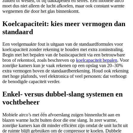
zuiden of westen, of bij dakkapellen en serres. Een mobiele airco
moet dus niet alleen de lucht afkoelen, maar ook constant warmte
wegnemen die door het glas binnenkomt.
Koelcapaciteit: kies meer vermogen dan
standaard
Een veelgemaakte fout is uitgaan van de standaardformules voor
koelcapaciteit zonder rekening te houden met extra zoninstraling.
Begin met het bepalen van de basiscapaciteit via een betrouwbare
bron of rekentool, zoals beschreven op
koelcapaciteit bepalen
. Voor
zonrijke kamers kun je vaak rekenen op een opslag van 20–30%
extra vermogen boven de standaardberekening. Houd ook rekening
met hoge plafonds, veel elektronica of veel personen: dat verhoogt
de benodigde capaciteit verder.
Enkel- versus dubbel-slang systemen en
vochtbeheer
Mobiele airco’s met één afvoerslang zuigen binnenlucht aan en
blazen warme lucht buiten door die ene slang. In zeer warme,
zonrijke kamers kan dit minder efficiënt zijn omdat de unit lucht uit
de ruimte blijft gebruiken om de compressor te koelen. Dubbele