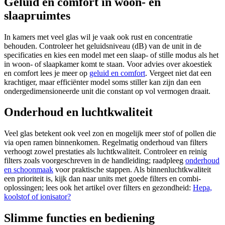
Geluid en comfort in woon- en
slaapruimtes
In kamers met veel glas wil je vaak ook rust en concentratie
behouden. Controleer het geluidsniveau (dB) van de unit in de
specificaties en kies een model met een slaap- of stille modus als het
in woon- of slaapkamer komt te staan. Voor advies over akoestiek
en comfort lees je meer op
geluid en comfort
. Vergeet niet dat een
krachtiger, maar efficiënter model soms stiller kan zijn dan een
ondergedimensioneerde unit die constant op vol vermogen draait.
Onderhoud en luchtkwaliteit
Veel glas betekent ook veel zon en mogelijk meer stof of pollen die
via open ramen binnenkomen. Regelmatig onderhoud van filters
verhoogt zowel prestaties als luchtkwaliteit. Controleer en reinig
filters zoals voorgeschreven in de handleiding; raadpleeg
onderhoud
en schoonmaak
voor praktische stappen. Als binnenluchtkwaliteit
een prioriteit is, kijk dan naar units met goede filters en combi-
oplossingen; lees ook het artikel over filters en gezondheid:
Hepa,
koolstof of ionisator?
Slimme functies en bediening