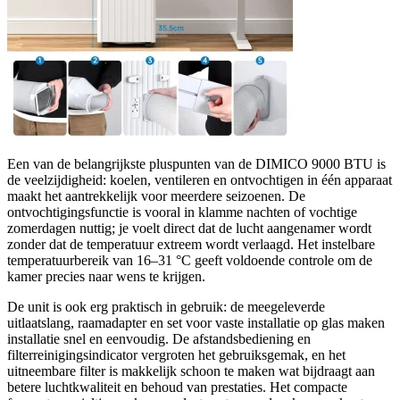
Een van de belangrijkste pluspunten van de DIMICO 9000 BTU is
de veelzijdigheid: koelen, ventileren en ontvochtigen in één apparaat
maakt het aantrekkelijk voor meerdere seizoenen. De
ontvochtigingsfunctie is vooral in klamme nachten of vochtige
zomerdagen nuttig; je voelt direct dat de lucht aangenamer wordt
zonder dat de temperatuur extreem wordt verlaagd. Het instelbare
temperatuurbereik van 16–31 °C geeft voldoende controle om de
kamer precies naar wens te krijgen.
De unit is ook erg praktisch in gebruik: de meegeleverde
uitlaatslang, raamadapter en set voor vaste installatie op glas maken
installatie snel en eenvoudig. De afstandsbediening en
filterreinigingsindicator vergroten het gebruiksgemak, en het
uitneembare filter is makkelijk schoon te maken wat bijdraagt aan
betere luchtkwaliteit en behoud van prestaties. Het compacte