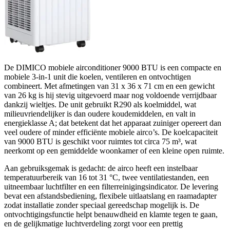
De DIMICO mobiele airconditioner 9000 BTU is een compacte en
mobiele 3-in-1 unit die koelen, ventileren en ontvochtigen
combineert. Met afmetingen van 31 x 36 x 71 cm en een gewicht
van 26 kg is hij stevig uitgevoerd maar nog voldoende verrijdbaar
dankzij wieltjes. De unit gebruikt R290 als koelmiddel, wat
milieuvriendelijker is dan oudere koudemiddelen, en valt in
energieklasse A; dat betekent dat het apparaat zuiniger opereert dan
veel oudere of minder efficiënte mobiele airco’s. De koelcapaciteit
van 9000 BTU is geschikt voor ruimtes tot circa 75 m³, wat
neerkomt op een gemiddelde woonkamer of een kleine open ruimte.
Aan gebruiksgemak is gedacht: de airco heeft een instelbaar
temperatuurbereik van 16 tot 31 °C, twee ventilatiestanden, een
uitneembaar luchtfilter en een filterreinigingsindicator. De levering
bevat een afstandsbediening, flexibele uitlaatslang en raamadapter
zodat installatie zonder speciaal gereedschap mogelijk is. De
ontvochtigingsfunctie helpt benauwdheid en klamte tegen te gaan,
en de gelijkmatige luchtverdeling zorgt voor een prettig