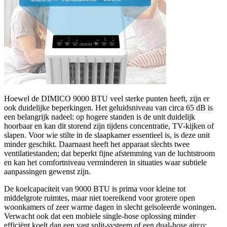
Hoewel de DIMICO 9000 BTU veel sterke punten heeft, zijn er
ook duidelijke beperkingen. Het geluidsniveau van circa 65 dB is
een belangrijk nadeel: op hogere standen is de unit duidelijk
hoorbaar en kan dit storend zijn tijdens concentratie, TV-kijken of
slapen. Voor wie stilte in de slaapkamer essentieel is, is deze unit
minder geschikt. Daarnaast heeft het apparaat slechts twee
ventilatiestanden; dat beperkt fijne afstemming van de luchtstroom
en kan het comfortniveau verminderen in situaties waar subtiele
aanpassingen gewenst zijn.
De koelcapaciteit van 9000 BTU is prima voor kleine tot
middelgrote ruimtes, maar niet toereikend voor grotere open
woonkamers of zeer warme dagen in slecht geïsoleerde woningen.
Verwacht ook dat een mobiele single-hose oplossing minder
efficiënt koelt dan een vast split-systeem of een dual-hose airco: