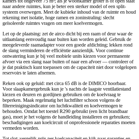
kamers tot ongeveer 75 m³; als je woonkamer groter is of open staat
naar andere ruimtes, kun je beter een sterker model of een split-
systeem overwegen. Meet de kubieke inhoud van de ruimte en houd
rekening met isolatie, hoge ramen en zoninstraling: slecht
geïsoleerde ruimtes vragen om meer koelvermogen.
Let op de plaatsing: zet de airco dicht bij een raam of deur waar de
uitlaatslang eenvoudig naar buiten kan worden geleid. Gebruik de
meegeleverde raamadapter voor een goede afdichting; lekken rond
de slang verminderen de efficiëntie aanzienlijk. Voor continue
ontwatering kun je bij veel mobiele units kiezen voor permanente
afvoer via een slang naar buiten of naar een afvoer — controleer of
je dat praktisch kunt toepassen om de capaciteit niet door volgelopen
reservoirs te laten afnemen.
Reken ook op geluid: met circa 65 dB is de DIMICO hoorbaar.
Voor slaapkamergebruik kun je 's nachts de laagste ventilatiestand
kiezen en deuren en gordijnen gebruiken om de koelvraag te
beperken. Maak regelmatig het luchtfilter schoon volgens de
filterreinigingsindicator om luchtkwaliteit en koelvermogen te
behouden. Omdat het toestel R290 gebruikt (een licht brandbaar
gas), moet je het volgens de handleiding installeren en gebruiken;
beschadigingen aan koelcircuit of onprofessionele reparaties moeten
vermeden worden.
Tot slot: vergelijk prijs per koelcapaciteit en kijk naar garanties en