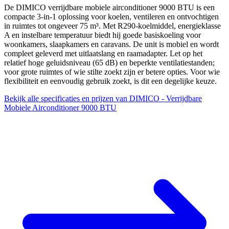
De DIMICO verrijdbare mobiele airconditioner 9000 BTU is een
compacte 3-in-1 oplossing voor koelen, ventileren en ontvochtigen
in ruimtes tot ongeveer 75 m³. Met R290-koelmiddel, energieklasse
A en instelbare temperatuur biedt hij goede basiskoeling voor
woonkamers, slaapkamers en caravans. De unit is mobiel en wordt
compleet geleverd met uitlaatslang en raamadapter. Let op het
relatief hoge geluidsniveau (65 dB) en beperkte ventilatiestanden;
voor grote ruimtes of wie stilte zoekt zijn er betere opties. Voor wie
flexibiliteit en eenvoudig gebruik zoekt, is dit een degelijke keuze.
Bekijk alle specificaties en prijzen van DIMICO - Verrijdbare
Mobiele Airconditioner 9000 BTU