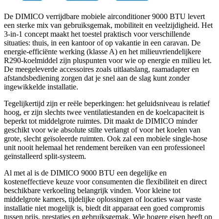
De DIMICO verrijdbare mobiele airconditioner 9000 BTU levert
een sterke mix van gebruiksgemak, mobiliteit en veelzijdigheid. Het
3-in-1 concept maakt het toestel praktisch voor verschillende
situaties: thuis, in een kantoor of op vakantie in een caravan. De
energie-efficiënte werking (klasse A) en het milieuvriendelijkere
R290-koelmiddel zijn pluspunten voor wie op energie en milieu let.
De meegeleverde accessoires zoals uitlaatslang, raamadapter en
afstandsbediening zorgen dat je snel aan de slag kunt zonder
ingewikkelde installatie.
Tegelijkertijd zijn er reële beperkingen: het geluidsniveau is relatief
hoog, er zijn slechts twee ventilatiestanden en de koelcapaciteit is
beperkt tot middelgrote ruimtes. Dit maakt de DIMICO minder
geschikt voor wie absolute stilte verlangt of voor het koelen van
grote, slecht geïsoleerde ruimten. Ook zal een mobiele single-hose
unit nooit helemaal het rendement bereiken van een professioneel
geïnstalleerd split-systeem.
Al met al is de DIMICO 9000 BTU een degelijke en
kosteneffectieve keuze voor consumenten die flexibiliteit en direct
beschikbare verkoeling belangrijk vinden. Voor kleine tot
middelgrote kamers, tijdelijke oplossingen of locaties waar vaste
installatie niet mogelijk is, biedt dit apparaat een goed compromis
tussen prijs, prestaties en gebruiksgemak. Wie hogere eisen heeft op