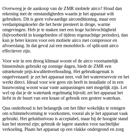
Overweeg je de aankoop van de ZMR mobiele airco? Houd dan
rekening met de omstandigheden waarin je het apparaat wilt
gebruiken. Dit is geen volwaardige airconditioning, maar een
verdampingskoeler die het beste presteert in droge, warme
omgevingen. Heb je te maken met een hoge luchtvochtigheid
(bijvoorbeeld in kustgebieden of tijdens regenachtige periodes), dan
kun je beter kiezen voor een mobiele airco met compressor en
afvoerslang. In dat geval zal een monoblock- of split-unit airco
effectiever zijn.
Voor wie in een droog klimaat woont of de airco voornamelijk
binnenshuis gebruikt op zonnige dagen, biedt de ZMR een
uitstekende prijs-kwaliteitverhouding. Het gebruiksgemak is
ongeëvenaard: je zet het apparaat neer, vult het waterreservoir en het
werkt direct. Ideaal voor wie geen zin heeft in installatie of in een
huurwoning woont waar vaste aanpassingen niet mogelijk zijn. Let
wel op dat je de watertank regelmatig bijvult; zet het apparaat het
liefst in de buurt van een kraan of gebruik een grotere waterkan.
Qua onderhoud is het belangrijk om het filter wekelijks te reinigen
om schimmelvorming te voorkomen, vooral als je het apparaat vaak
gebruikt. Het geluidsniveau is acceptabel, maar bij de hoogste stand
kan het storend zijn; gebruik de lagere standen voor nachtelijke
verkoeling. Plaats het apparaat op een vlakke ondergrond en zorg