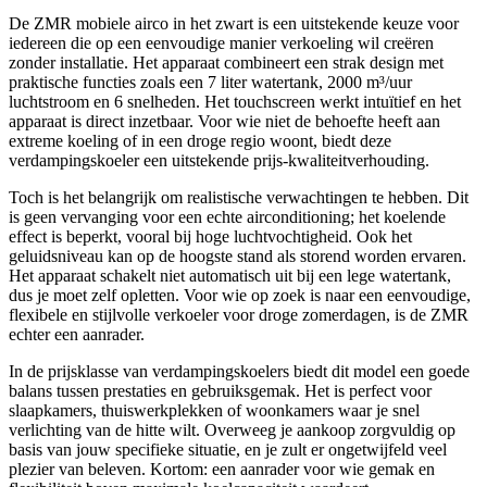
De ZMR mobiele airco in het zwart is een uitstekende keuze voor
iedereen die op een eenvoudige manier verkoeling wil creëren
zonder installatie. Het apparaat combineert een strak design met
praktische functies zoals een 7 liter watertank, 2000 m³/uur
luchtstroom en 6 snelheden. Het touchscreen werkt intuïtief en het
apparaat is direct inzetbaar. Voor wie niet de behoefte heeft aan
extreme koeling of in een droge regio woont, biedt deze
verdampingskoeler een uitstekende prijs-kwaliteitverhouding.
Toch is het belangrijk om realistische verwachtingen te hebben. Dit
is geen vervanging voor een echte airconditioning; het koelende
effect is beperkt, vooral bij hoge luchtvochtigheid. Ook het
geluidsniveau kan op de hoogste stand als storend worden ervaren.
Het apparaat schakelt niet automatisch uit bij een lege watertank,
dus je moet zelf opletten. Voor wie op zoek is naar een eenvoudige,
flexibele en stijlvolle verkoeler voor droge zomerdagen, is de ZMR
echter een aanrader.
In de prijsklasse van verdampingskoelers biedt dit model een goede
balans tussen prestaties en gebruiksgemak. Het is perfect voor
slaapkamers, thuiswerkplekken of woonkamers waar je snel
verlichting van de hitte wilt. Overweeg je aankoop zorgvuldig op
basis van jouw specifieke situatie, en je zult er ongetwijfeld veel
plezier van beleven. Kortom: een aanrader voor wie gemak en